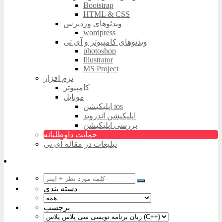
Bootstrap
HTML & CSS
ویدئوهای وردپرس
wordpress
ویدئوهای کامپیوتر و آی تی
photoshop
Illustrator
MS Project
نرم افزار
کامپیوتر
موبایل
اپلیکیشن ios
اپلیکیشن اندروید
بررسی اپلیکیشن
حمایت داوطلبانه
تبلیغات در مقاله آی تی
دسته بندی
برچسب