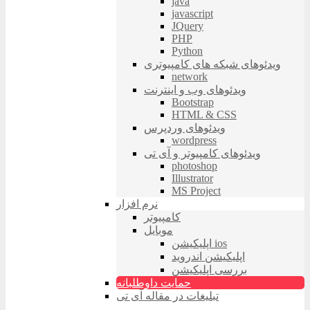
java
javascript
JQuery
PHP
Python
ویدئوهای شبکه های کامپیوتری
network
ویدئوهای وب و اینترنت
Bootstrap
HTML & CSS
ویدئوهای وردپرس
wordpress
ویدئوهای کامپیوتر و آی تی
photoshop
Illustrator
MS Project
نرم افزار
کامپیوتر
موبایل
اپلیکیشن ios
اپلیکیشن اندروید
بررسی اپلیکیشن
حمایت داوطلبانه
تبلیغات در مقاله آی تی