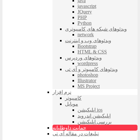
java
javascript
JQuery
PHP
Python
ویدئوهای شبکه های کامپیوتری
network
ویدئوهای وب و اینترنت
Bootstrap
HTML & CSS
ویدئوهای وردپرس
wordpress
ویدئوهای کامپیوتر و آی تی
photoshop
Illustrator
MS Project
نرم افزار
کامپیوتر
موبایل
اپلیکیشن ios
اپلیکیشن اندروید
بررسی اپلیکیشن
حمایت داوطلبانه
تبلیغات در مقاله آی تی