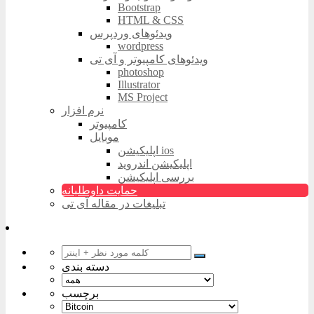
Bootstrap
HTML & CSS
ویدئوهای وردپرس
wordpress
ویدئوهای کامپیوتر و آی تی
photoshop
Illustrator
MS Project
نرم افزار
کامپیوتر
موبایل
اپلیکیشن ios
اپلیکیشن اندروید
بررسی اپلیکیشن
حمایت داوطلبانه
تبلیغات در مقاله آی تی
دسته بندی
برچسب