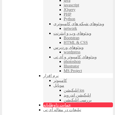
java
javascript
JQuery
PHP
Python
ویدئوهای شبکه های کامپیوتری
network
ویدئوهای وب و اینترنت
Bootstrap
HTML & CSS
ویدئوهای وردپرس
wordpress
ویدئوهای کامپیوتر و آی تی
photoshop
Illustrator
MS Project
نرم افزار
کامپیوتر
موبایل
اپلیکیشن ios
اپلیکیشن اندروید
بررسی اپلیکیشن
حمایت داوطلبانه
تبلیغات در مقاله آی تی