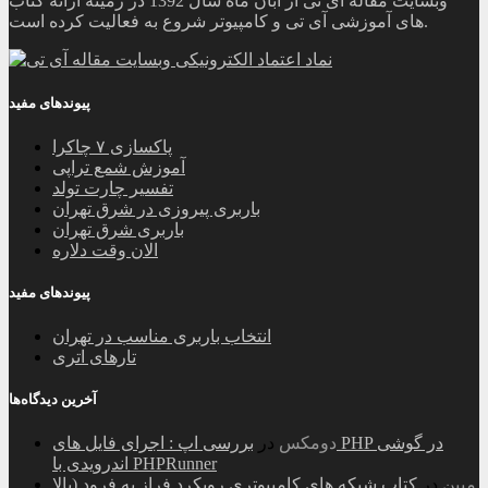
وبسایت مقاله آی تی از آبان ماه سال 1392 در زمینه ارائه کتاب
های آموزشی آی تی و کامپیوتر شروع به فعالیت کرده است.
پیوندهای مفید
پاکسازی ۷ چاکرا
آموزش شمع تراپی
تفسیر چارت تولد
باربری پیروزی در شرق تهران
باربری شرق تهران
الان وقت دلاره
پیوندهای مفید
انتخاب باربری مناسب در تهران
تارهای اتری
آخرین دیدگاه‌ها
دومکس
در
بررسی اپ : اجرای فایل های PHP در گوشی
اندرویدی با PHPRunner
مبین
در
کتاب شبکه های کامپیوتری رویکرد فراز به فرود (بالا