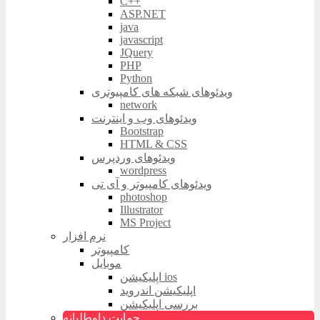
C++
ASP.NET
java
javascript
JQuery
PHP
Python
ویدئوهای شبکه های کامپیوتری
network
ویدئوهای وب و اینترنت
Bootstrap
HTML & CSS
ویدئوهای وردپرس
wordpress
ویدئوهای کامپیوتر و آی تی
photoshop
Illustrator
MS Project
نرم افزار
کامپیوتر
موبایل
اپلیکیشن ios
اپلیکیشن اندروید
بررسی اپلیکیشن
حمایت داوطلبانه