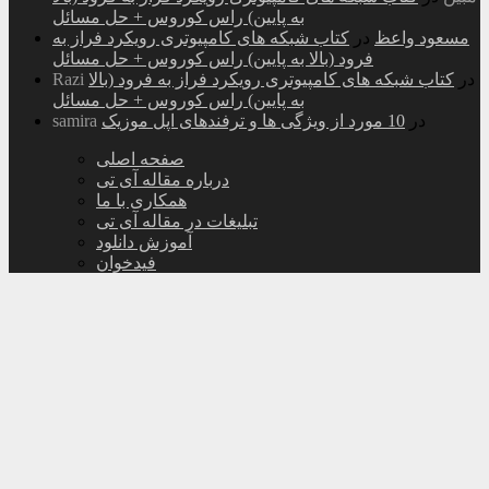
به پایین) راس کوروس + حل مسائل
مسعود واعظ
در
کتاب شبکه های کامپیوتری رویکرد فراز به
فرود (بالا به پایین) راس کوروس + حل مسائل
در
کتاب شبکه های کامپیوتری رویکرد فراز به فرود (بالا
Razi
به پایین) راس کوروس + حل مسائل
در
10 مورد از ویژگی ها و ترفندهای اپل موزیک
samira
صفحه اصلی
درباره مقاله آی تی
همکاری با ما
تبلیغات در مقاله آی تی
آموزش دانلود
فیدخوان