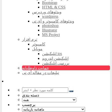
Bootstrap
HTML & CSS
ویدئوهای وردپرس
wordpress
ویدئوهای کامپیوتر و آی تی
photoshop
Illustrator
MS Project
نرم افزار
کامپیوتر
موبایل
اپلیکیشن ios
اپلیکیشن اندروید
بررسی اپلیکیشن
حمایت داوطلبانه
تبلیغات در مقاله آی تی
دسته بندی
برچسب