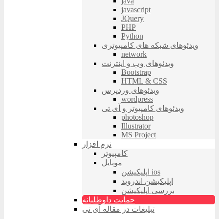
java
javascript
JQuery
PHP
Python
ویدئوهای شبکه های کامپیوتری
network
ویدئوهای وب و اینترنت
Bootstrap
HTML & CSS
ویدئوهای وردپرس
wordpress
ویدئوهای کامپیوتر و آی تی
photoshop
Illustrator
MS Project
نرم افزار
کامپیوتر
موبایل
اپلیکیشن ios
اپلیکیشن اندروید
بررسی اپلیکیشن
حمایت داوطلبانه
تبلیغات در مقاله آی تی