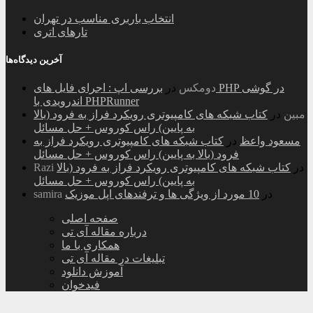
انتخاب باربری مناسب در تهران
تارهای اتری
آخرین دیدگاه‌ها
دومکس
در
بررسی اپ : اجرای فایل های PHP در گوشی
اندرویدی با PHPRunner
مبین
در
کتاب شبکه های کامپیوتری رویکرد فراز به فرود (بالا
به پایین) راس کوروس + حل مسائل
مسعود واعظ
در
کتاب شبکه های کامپیوتری رویکرد فراز به
فرود (بالا به پایین) راس کوروس + حل مسائل
در
کتاب شبکه های کامپیوتری رویکرد فراز به فرود (بالا
Razi
به پایین) راس کوروس + حل مسائل
در
10 مورد از ویژگی ها و ترفندهای اپل موزیک
samira
صفحه اصلی
درباره مقاله آی تی
همکاری با ما
تبلیغات در مقاله آی تی
آموزش دانلود
فیدخوان