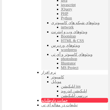
java
javascript
JQuery
PHP
Python
ویدئوهای شبکه های کامپیوتری
network
ویدئوهای وب و اینترنت
Bootstrap
HTML & CSS
ویدئوهای وردپرس
wordpress
ویدئوهای کامپیوتر و آی تی
photoshop
Illustrator
MS Project
نرم افزار
کامپیوتر
موبایل
اپلیکیشن ios
اپلیکیشن اندروید
بررسی اپلیکیشن
حمایت داوطلبانه
تبلیغات در مقاله آی تی