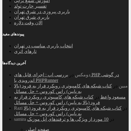
آموزش شمع تراپی
تفسیر چارت تولد
باربری پیروزی در شرق تهران
باربری شرق تهران
الان وقت دلاره
پیوندهای مفید
انتخاب باربری مناسب در تهران
تارهای اتری
آخرین دیدگاه‌ها
دومکس
در
بررسی اپ : اجرای فایل های PHP در گوشی
اندرویدی با PHPRunner
مبین
در
کتاب شبکه های کامپیوتری رویکرد فراز به فرود (بالا
به پایین) راس کوروس + حل مسائل
مسعود واعظ
در
کتاب شبکه های کامپیوتری رویکرد فراز به
فرود (بالا به پایین) راس کوروس + حل مسائل
در
کتاب شبکه های کامپیوتری رویکرد فراز به فرود (بالا
Razi
به پایین) راس کوروس + حل مسائل
در
10 مورد از ویژگی ها و ترفندهای اپل موزیک
samira
صفحه اصلی