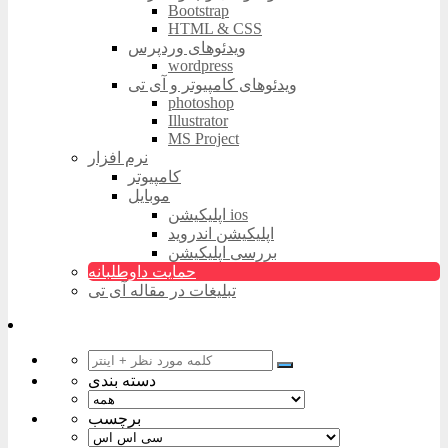
Bootstrap
HTML & CSS
ویدئوهای وردپرس
wordpress
ویدئوهای کامپیوتر و آی تی
photoshop
Illustrator
MS Project
نرم افزار
کامپیوتر
موبایل
اپلیکیشن ios
اپلیکیشن اندروید
بررسی اپلیکیشن
حمایت داوطلبانه
تبلیغات در مقاله آی تی
دسته بندی
برچسب