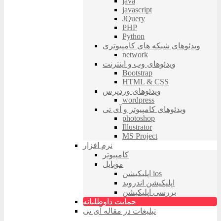
java
javascript
JQuery
PHP
Python
ویدئوهای شبکه های کامپیوتری
network
ویدئوهای وب و اینترنت
Bootstrap
HTML & CSS
ویدئوهای وردپرس
wordpress
ویدئوهای کامپیوتر و آی تی
photoshop
Illustrator
MS Project
نرم افزار
کامپیوتر
موبایل
اپلیکیشن ios
اپلیکیشن اندروید
بررسی اپلیکیشن
حمایت داوطلبانه
تبلیغات در مقاله آی تی