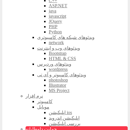
C++
ASP.NET
java
javascript
JQuery
PHP
Python
ویدئوهای شبکه های کامپیوتری
network
ویدئوهای وب و اینترنت
Bootstrap
HTML & CSS
ویدئوهای وردپرس
wordpress
ویدئوهای کامپیوتر و آی تی
photoshop
Illustrator
MS Project
نرم افزار
کامپیوتر
موبایل
اپلیکیشن ios
اپلیکیشن اندروید
بررسی اپلیکیشن
حمایت داوطلبانه