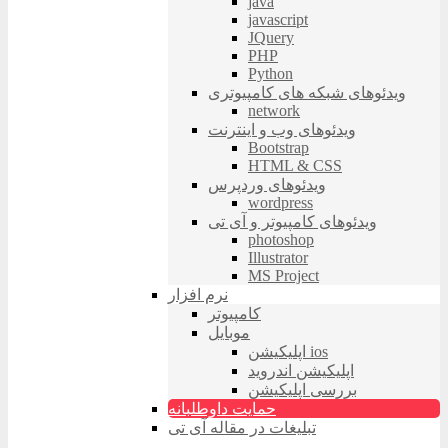
java
javascript
JQuery
PHP
Python
ویدئوهای شبکه های کامپیوتری
network
ویدئوهای وب و اینترنت
Bootstrap
HTML & CSS
ویدئوهای وردپرس
wordpress
ویدئوهای کامپیوتر و آی تی
photoshop
Illustrator
MS Project
نرم افزار
کامپیوتر
موبایل
اپلیکیشن ios
اپلیکیشن اندروید
بررسی اپلیکیشن
حمایت داوطلبانه
تبلیغات در مقاله آی تی