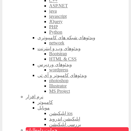
C++
ASP.NET
java
javascript
JQuery
PHP
Python
ویدئوهای شبکه های کامپیوتری
network
ویدئوهای وب و اینترنت
Bootstrap
HTML & CSS
ویدئوهای وردپرس
wordpress
ویدئوهای کامپیوتر و آی تی
photoshop
Illustrator
MS Project
نرم افزار
کامپیوتر
موبایل
اپلیکیشن ios
اپلیکیشن اندروید
بررسی اپلیکیشن
حمایت داوطلبانه