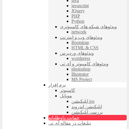
java
javascript
JQuery
PHP
Python
ویدئوهای شبکه های کامپیوتری
network
ویدئوهای وب و اینترنت
Bootstrap
HTML & CSS
ویدئوهای وردپرس
wordpress
ویدئوهای کامپیوتر و آی تی
photoshop
Illustrator
MS Project
نرم افزار
کامپیوتر
موبایل
اپلیکیشن ios
اپلیکیشن اندروید
بررسی اپلیکیشن
حمایت داوطلبانه
تبلیغات در مقاله آی تی