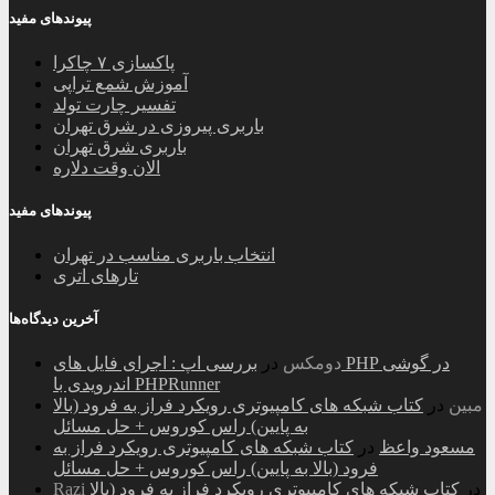
پیوندهای مفید
پاکسازی ۷ چاکرا
آموزش شمع تراپی
تفسیر چارت تولد
باربری پیروزی در شرق تهران
باربری شرق تهران
الان وقت دلاره
پیوندهای مفید
انتخاب باربری مناسب در تهران
تارهای اتری
آخرین دیدگاه‌ها
دومکس
در
بررسی اپ : اجرای فایل های PHP در گوشی
اندرویدی با PHPRunner
مبین
در
کتاب شبکه های کامپیوتری رویکرد فراز به فرود (بالا
به پایین) راس کوروس + حل مسائل
مسعود واعظ
در
کتاب شبکه های کامپیوتری رویکرد فراز به
فرود (بالا به پایین) راس کوروس + حل مسائل
در
کتاب شبکه های کامپیوتری رویکرد فراز به فرود (بالا
Razi