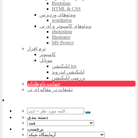
Bootstrap
HTML & CSS
ویدئوهای وردپرس
wordpress
ویدئوهای کامپیوتر و آی تی
photoshop
Illustrator
MS Project
نرم افزار
کامپیوتر
موبایل
اپلیکیشن ios
اپلیکیشن اندروید
بررسی اپلیکیشن
حمایت داوطلبانه
تبلیغات در مقاله آی تی
دسته بندی
برچسب