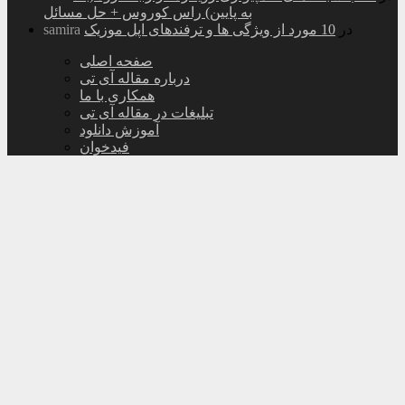
به پایین) راس کوروس + حل مسائل
در
10 مورد از ویژگی ها و ترفندهای اپل موزیک
samira
صفحه اصلی
درباره مقاله آی تی
همکاری با ما
تبلیغات در مقاله آی تی
آموزش دانلود
فیدخوان