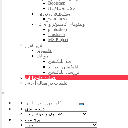
Bootstrap
HTML & CSS
ویدئوهای وردپرس
wordpress
ویدئوهای کامپیوتر و آی تی
photoshop
Illustrator
MS Project
نرم افزار
کامپیوتر
موبایل
اپلیکیشن ios
اپلیکیشن اندروید
بررسی اپلیکیشن
حمایت داوطلبانه
تبلیغات در مقاله آی تی
دسته بندی
برچسب