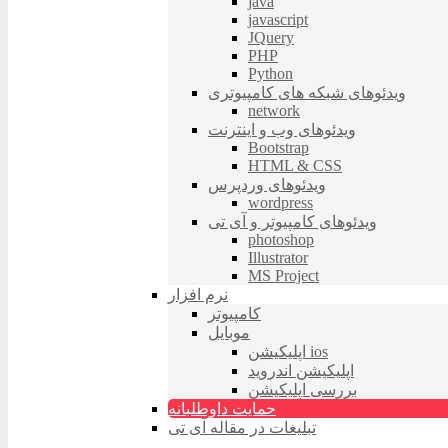
java
javascript
JQuery
PHP
Python
ویدئوهای شبکه های کامپیوتری
network
ویدئوهای وب و اینترنت
Bootstrap
HTML & CSS
ویدئوهای وردپرس
wordpress
ویدئوهای کامپیوتر و آی تی
photoshop
Illustrator
MS Project
نرم افزار
کامپیوتر
موبایل
اپلیکیشن ios
اپلیکیشن اندروید
بررسی اپلیکیشن
حمایت داوطلبانه
تبلیغات در مقاله آی تی