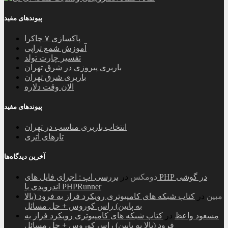
پیوندهای مفید
پاکسازی ۷ چاکرا
آموزش شمع تراپی
تفسیر چارت تولد
باربری پیروزی در شرق تهران
باربری شرق تهران
الان وقت دلاره
پیوندهای مفید
انتخاب باربری مناسب در تهران
تارهای اتری
آخرین دیدگاه‌ها
دومکس
در
بررسی اپ : اجرای فایل های PHP در گوشی
اندرویدی با PHPRunner
مبین
در
کتاب شبکه های کامپیوتری رویکرد فراز به فرود (بالا
به پایین) راس کوروس + حل مسائل
مسعود واعظ
در
کتاب شبکه های کامپیوتری رویکرد فراز به
فرود (بالا به پایین) راس کوروس + حل مسائل