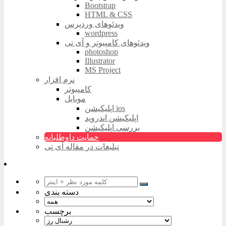
Bootstrap
HTML & CSS
ویدئوهای وردپرس
wordpress
ویدئوهای کامپیوتر و آی تی
photoshop
Illustrator
MS Project
نرم افزار
کامپیوتر
موبایل
اپلیکیشن ios
اپلیکیشن اندروید
بررسی اپلیکیشن
حمایت داوطلبانه
تبلیغات در مقاله آی تی
دسته بندی
برچسب