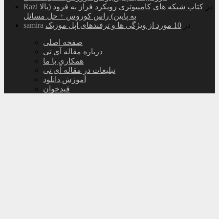
در
کتاب شبکه های کامپیوتری رویکرد فراز به فرود (بالا
Razi
به پایین) راس کوروس + حل مسائل
در
10 مورد از ویژگی ها و ترفندهای اپل موزیک
samira
صفحه اصلی
درباره مقاله آی تی
همکاری با ما
تبلیغات در مقاله آی تی
آموزش دانلود
فیدخوان