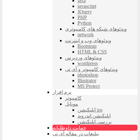
java
javascript
JQuery
PHP
Python
ویدئوهای شبکه های کامپیوتری
network
ویدئوهای وب و اینترنت
Bootstrap
HTML & CSS
ویدئوهای وردپرس
wordpress
ویدئوهای کامپیوتر و آی تی
photoshop
Illustrator
MS Project
نرم افزار
کامپیوتر
موبایل
اپلیکیشن ios
اپلیکیشن اندروید
بررسی اپلیکیشن
حمایت داوطلبانه
تبلیغات در مقاله آی تی