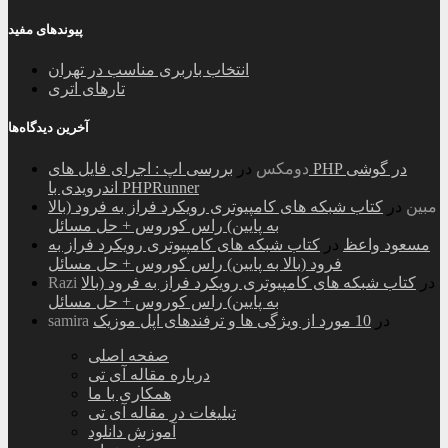
پیوندهای مفید
انتخاب باربری مناسب در تهران
تارهای اتری
آخرین دیدگاه‌ها
دومکس
در
بررسی اپ : اجرای فایل های PHP در گوشی
اندرویدی با PHPRunner
مبین
در
کتاب شبکه های کامپیوتری رویکرد فراز به فرود (بالا
به پایین) راس کوروس + حل مسائل
مسعود واعظ
در
کتاب شبکه های کامپیوتری رویکرد فراز به
فرود (بالا به پایین) راس کوروس + حل مسائل
در
کتاب شبکه های کامپیوتری رویکرد فراز به فرود (بالا
Razi
به پایین) راس کوروس + حل مسائل
در
10 مورد از ویژگی ها و ترفندهای اپل موزیک
samira
صفحه اصلی
درباره مقاله آی تی
همکاری با ما
تبلیغات در مقاله آی تی
آموزش دانلود