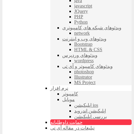
java
javascript
JQuery
PHP
Python
ویدئوهای شبکه های کامپیوتری
network
ویدئوهای وب و اینترنت
Bootstrap
HTML & CSS
ویدئوهای وردپرس
wordpress
ویدئوهای کامپیوتر و آی تی
photoshop
Illustrator
MS Project
نرم افزار
کامپیوتر
موبایل
اپلیکیشن ios
اپلیکیشن اندروید
بررسی اپلیکیشن
حمایت داوطلبانه
تبلیغات در مقاله آی تی