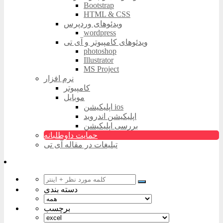
Bootstrap
HTML & CSS
ویدئوهای وردپرس
wordpress
ویدئوهای کامپیوتر و آی تی
photoshop
Illustrator
MS Project
نرم افزار
کامپیوتر
موبایل
اپلیکیشن ios
اپلیکیشن اندروید
بررسی اپلیکیشن
حمایت داوطلبانه
تبلیغات در مقاله آی تی
دسته بندی
برچسب