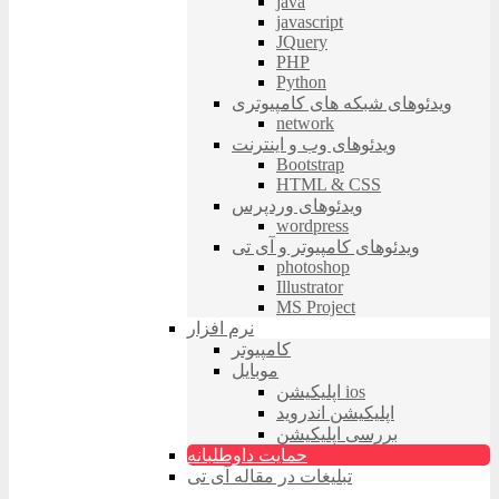
java
javascript
JQuery
PHP
Python
ویدئوهای شبکه های کامپیوتری
network
ویدئوهای وب و اینترنت
Bootstrap
HTML & CSS
ویدئوهای وردپرس
wordpress
ویدئوهای کامپیوتر و آی تی
photoshop
Illustrator
MS Project
نرم افزار
کامپیوتر
موبایل
اپلیکیشن ios
اپلیکیشن اندروید
بررسی اپلیکیشن
حمایت داوطلبانه
تبلیغات در مقاله آی تی