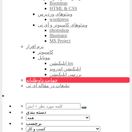
Bootstrap
HTML & CSS
ویدئوهای وردپرس
wordpress
ویدئوهای کامپیوتر و آی تی
photoshop
Illustrator
MS Project
نرم افزار
کامپیوتر
موبایل
اپلیکیشن ios
اپلیکیشن اندروید
بررسی اپلیکیشن
حمایت داوطلبانه
تبلیغات در مقاله آی تی
دسته بندی
برچسب