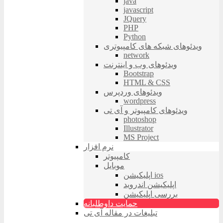
java
javascript
JQuery
PHP
Python
ویدئوهای شبکه های کامپیوتری
network
ویدئوهای وب و اینترنت
Bootstrap
HTML & CSS
ویدئوهای وردپرس
wordpress
ویدئوهای کامپیوتر و آی تی
photoshop
Illustrator
MS Project
نرم افزار
کامپیوتر
موبایل
اپلیکیشن ios
اپلیکیشن اندروید
بررسی اپلیکیشن
حمایت داوطلبانه
تبلیغات در مقاله آی تی