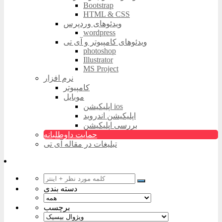
Bootstrap
HTML & CSS
ویدئوهای وردپرس
wordpress
ویدئوهای کامپیوتر و آی تی
photoshop
Illustrator
MS Project
نرم افزار
کامپیوتر
موبایل
اپلیکیشن ios
اپلیکیشن اندروید
بررسی اپلیکیشن
حمایت داوطلبانه
تبلیغات در مقاله آی تی
دسته بندی
برچسب