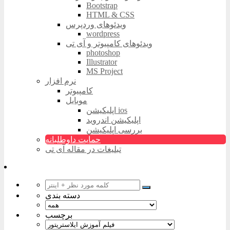
Bootstrap
HTML & CSS
ویدئوهای وردپرس
wordpress
ویدئوهای کامپیوتر و آی تی
photoshop
Illustrator
MS Project
نرم افزار
کامپیوتر
موبایل
اپلیکیشن ios
اپلیکیشن اندروید
بررسی اپلیکیشن
حمایت داوطلبانه
تبلیغات در مقاله آی تی
دسته بندی
برچسب