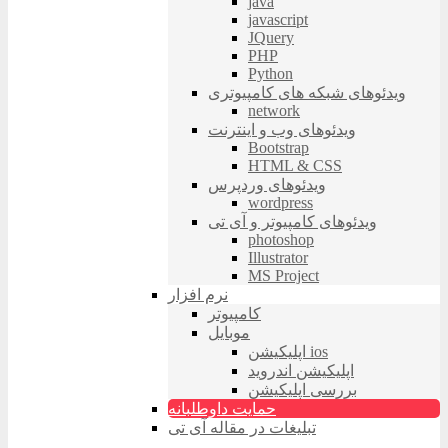
java
javascript
JQuery
PHP
Python
ویدئوهای شبکه های کامپیوتری
network
ویدئوهای وب و اینترنت
Bootstrap
HTML & CSS
ویدئوهای وردپرس
wordpress
ویدئوهای کامپیوتر و آی تی
photoshop
Illustrator
MS Project
نرم افزار
کامپیوتر
موبایل
اپلیکیشن ios
اپلیکیشن اندروید
بررسی اپلیکیشن
حمایت داوطلبانه
تبلیغات در مقاله آی تی