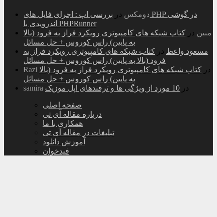
دومکس
در
بررسی اپ : اجرای فایل های PHP در گوشی
اندرویدی با PHPRunner
مبین
در
کتاب شبکه های کامپیوتری رویکرد فراز به فرود (بالا
به پایین) راس کوروس + حل مسائل
مسعود واعظ
در
کتاب شبکه های کامپیوتری رویکرد فراز به
فرود (بالا به پایین) راس کوروس + حل مسائل
در
کتاب شبکه های کامپیوتری رویکرد فراز به فرود (بالا
Razi
به پایین) راس کوروس + حل مسائل
در
10 مورد از ویژگی ها و ترفندهای اپل موزیک
samira
صفحه اصلی
درباره مقاله آی تی
همکاری با ما
تبلیغات در مقاله آی تی
آموزش دانلود
فیدخوان