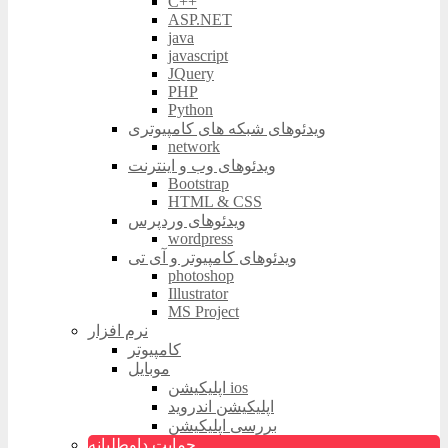
C++
ASP.NET
java
javascript
JQuery
PHP
Python
ویدئوهای شبکه های کامپیوتری
network
ویدئوهای وب و اینترنت
Bootstrap
HTML & CSS
ویدئوهای وردپرس
wordpress
ویدئوهای کامپیوتر و آی تی
photoshop
Illustrator
MS Project
نرم افزار
کامپیوتر
موبایل
اپلیکیشن ios
اپلیکیشن اندروید
بررسی اپلیکیشن
حمایت داوطلبانه