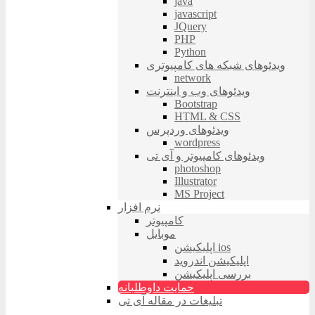
java
javascript
JQuery
PHP
Python
ویدئوهای شبکه های کامپیوتری
network
ویدئوهای وب و اینترنت
Bootstrap
HTML & CSS
ویدئوهای وردپرس
wordpress
ویدئوهای کامپیوتر و آی تی
photoshop
Illustrator
MS Project
نرم افزار
کامپیوتر
موبایل
اپلیکیشن ios
اپلیکیشن اندروید
بررسی اپلیکیشن
حمایت داوطلبانه
تبلیغات در مقاله آی تی